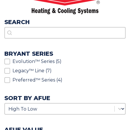
SEARCH
Search
Search
BRYANT SERIES
Bryant Series
Evolution™ Series
(5)
Legacy™ Line
(7)
Preferred™ Series
(4)
SORT BY AFUE
Sort by AFUE
Sort by AFUE
AFUE VALUE